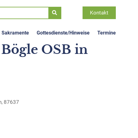
Kontakt
& Sakramente
Gottesdienste/Hinweise
Termine
 Bögle OSB in
rn, 87637
Office 365
Outlook Live