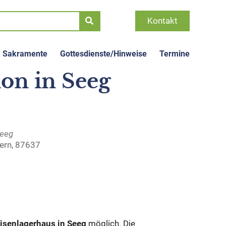
Kontakt
& Sakramente
Gottesdienste/Hinweise
Termine
on in Seeg
Seeg
yern, 87637
Office 365
Outlook Live
isenlagerhaus in Seeg
möglich. Die