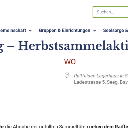
gemeinschaft
Gruppen & Einrichtungen
Seelsorge 
 – Herbstsammelakti
WO
Raiffeisen Lagerhaus in 
Ladestrasse 5, Seeg, Ba
 Kalender
iCalendar
hr
die Abgabe der gefüllten Sammeltüten
neben dem Raiffe